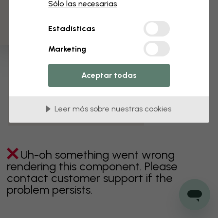
3 muestras gratis
Sólo las necesarias
verde
gris
coloridos
naranja
rosa
púrpura
Estadísticas
rojo
turquesa
blanco
amarillo
Baño
Marketing
Dormitorio
Comedor
Corredor
Aceptar todas
Habitación infantil
Cocina
Salón
Habitación bebé
Oficina
Leer más sobre nuestras cookies
Cuarto de adolescentes
Techos
Uh-oh something went wrong
rendering this component. Please
contact customer support if the
problem persists.