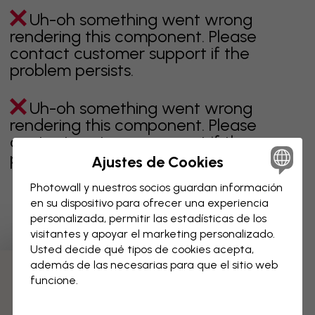
Uh-oh something went wrong
rendering this component. Please
contact customer support if the
problem persists.
Uh-oh something went wrong
rendering this component. Please
contact customer support if the
problem persists.
Ajustes de Cookies
Photowall y nuestros socios guardan información
en su dispositivo para ofrecer una experiencia
personalizada, permitir las estadísticas de los
Página 1 de 1 páginas
visitantes y apoyar el marketing personalizado.
Usted decide qué tipos de cookies acepta,
además de las necesarias para que el sitio web
Descubre más categorías
funcione.
beige
negro
blanco & negro
azul
marrón