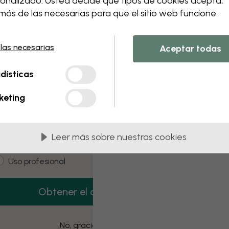
onalizado. Usted decide qué tipos de cookies acepta,
 this component. Please contact customer 
ás de las necesarias para que el sitio web funcione.
 las necesarias
Aceptar todas
3 muestras gratis
dísticas
onsigue 3 muestras de papel pintado gratis.
keting
mail
Leer más sobre nuestras cookies
ustomer type
Estoy comprando para mí
Uso profesional
Obtener el código
No, gracias