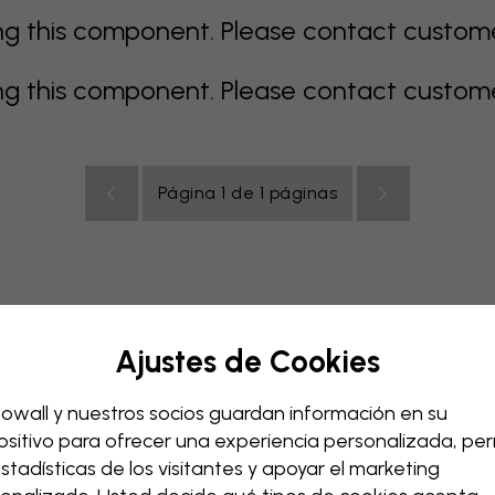
 this component. Please contact customer 
 this component. Please contact customer 
Página 1 de 1 páginas
Ajustes de Cookies
e
gris
coloridos
naranja
rosa
púrpura
rojo
turqu
ación bebé
Oficina
Cuarto de adolescentes
Techos
owall y nuestros socios guardan información en su
ositivo para ofrecer una experiencia personalizada, perm
estadísticas de los visitantes y apoyar el marketing