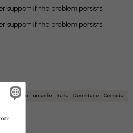
support if the problem persists.
support if the problem persists.
esa
blanco
amarillo
Baño
Dormitorio
Comedor
itir