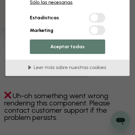
3 muestras gratis
Sólo las necesarias
verde
gris
coloridos
naranja
rosa
púrpura
Estadísticas
rojo
turquesa
blanco
amarillo
Baño
Marketing
Dormitorio
Comedor
Corredor
Aceptar todas
Habitación infantil
Cocina
Salón
Habitación bebé
Oficina
Leer más sobre nuestras cookies
Cuarto de adolescentes
Techos
Uh-oh something went wrong
rendering this component. Please
contact customer support if the
problem persists.