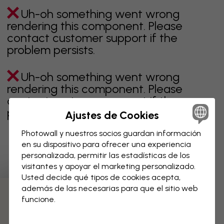
Uh-oh something went wrong
rendering this component. Please
contact customer support if the
problem persists.
Uh-oh something went wrong
rendering this component. Please
contact customer support if the
problem persists.
Ajustes de Cookies
Photowall y nuestros socios guardan información
en su dispositivo para ofrecer una experiencia
personalizada, permitir las estadísticas de los
Página 1 de 1 páginas
visitantes y apoyar el marketing personalizado.
Usted decide qué tipos de cookies acepta,
además de las necesarias para que el sitio web
Descubre más categorías
funcione.
beige
negro
blanco & negro
azul
marrón