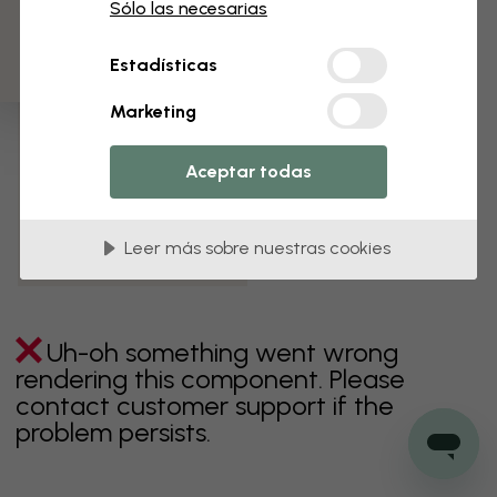
3 muestras gratis
Sólo las necesarias
Verde
Gris
Coloridos
Naranja
Rosa
Púrpura
Estadísticas
Rojo
Turquesa
Blanco
Amarillo
Baño
Marketing
Dormitorio
Comedor
Corredor
Aceptar todas
Habitación infantil
Cocina
Salón
Habitación bebé
Oficina
Leer más sobre nuestras cookies
Cuarto de adolescentes
Uh-oh something went wrong
rendering this component. Please
contact customer support if the
problem persists.