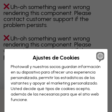
Uh-oh something went wrong
rendering this component. Please
contact customer support if the
problem persists.
Uh-oh something went wrong
rendering this component. Please
contact customer support if the
problem persists.
Ajustes de Cookies
Photowall y nuestros socios guardan información
en su dispositivo para ofrecer una experiencia
personalizada, permitir las estadísticas de los
Página 1 de 1 páginas
visitantes y apoyar el marketing personalizado.
Usted decide qué tipos de cookies acepta,
además de las necesarias para que el sitio web
Descubre más categorías
funcione.
Beige
Negro
Blanco & negro
Azul
Marrón