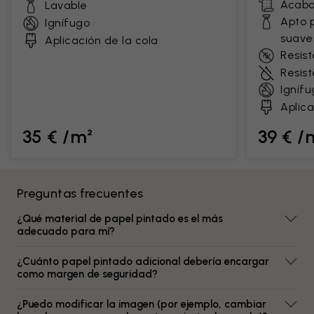
Acaba
Lavable
Apto 
Ignífugo
suave
Aplicación de la cola
Resist
Resis
Ignífu
Aplica
35 € /m²
39 € /
Preguntas frecuentes
¿Qué material de papel pintado es el más
adecuado para mí?
¿Cuánto papel pintado adicional debería encargar
como margen de seguridad?
¿Puedo modificar la imagen (por ejemplo, cambiar