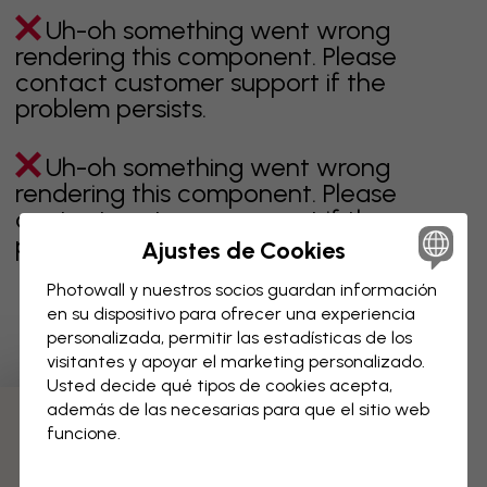
Uh-oh something went wrong
rendering this component. Please
contact customer support if the
problem persists.
Uh-oh something went wrong
rendering this component. Please
contact customer support if the
problem persists.
Ajustes de Cookies
Photowall y nuestros socios guardan información
en su dispositivo para ofrecer una experiencia
personalizada, permitir las estadísticas de los
Página 1 de 1 páginas
visitantes y apoyar el marketing personalizado.
Usted decide qué tipos de cookies acepta,
además de las necesarias para que el sitio web
Descubre más categorías
funcione.
beige
negro
blanco & negro
azul
marrón