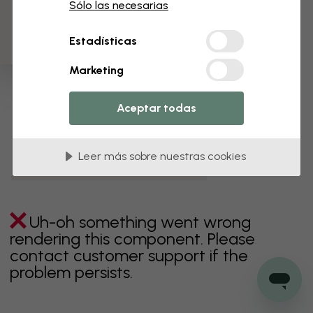
3 muestras gratis
Sólo las necesarias
verde
gris
coloridos
naranja
rosa
púrpura
Estadísticas
rojo
turquesa
blanco
amarillo
Baño
Marketing
Dormitorio
Comedor
Corredor
Aceptar todas
Habitación infantil
Cocina
Salón
Habitación bebé
Oficina
Leer más sobre nuestras cookies
Cuarto de adolescentes
Techos
Uh-oh something went wrong
rendering this component. Please
contact customer support if the
problem persists.