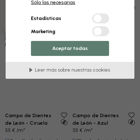
3 muestras gratis
Gotas sobre
Prado salvaje azul
Sólo las necesarias
35 € /m²
semilla de diente
de león
Estadísticas
29 € /m²
Marketing
Aceptar todas
Leer más sobre nuestras cookies
Campo de Dientes
Campo de Dientes
de León - Ciruela
de León - Azul
35 € /m²
35 € /m²