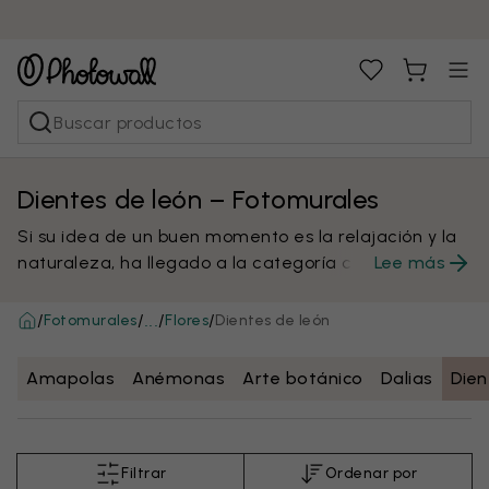
Dientes de león – Fotomurales
Si su idea de un buen momento es la relajación y la
naturaleza, ha llegado a la categoría correcta.
Lee más
Tener murales de diente de león en su casa, oficina
o espacio de ocio es como tumbarse en un campo
/
/
/
/
Fotomurales
Flores
Dientes de león
...
de estas flores, empaparse de su olor familiar y
disfrutar del tacto de sus pétalos voladores. Difunda
Amapolas
Anémonas
Arte botánico
Dalias
Dien
el alegre resplandor de esta flor en su decoración
interior con los murales de pared de dientes de león
de Photowall. Puede tener un ambiente de día de
verano en su vida incluso durante las estaciones más
Filtrar
Ordenar por