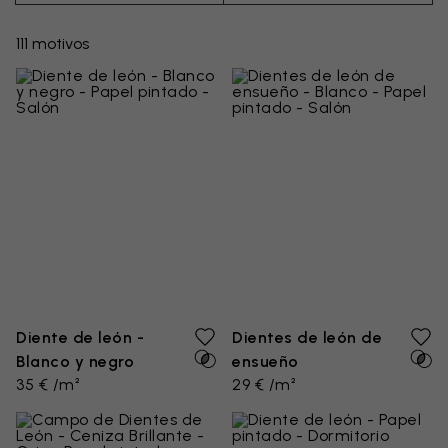
frías como el otoño o el invierno. Tanto si se trata de
un ejemplar singular como de un campo entero,
111
motivos
tenemos todas las imágenes adecuadas para usted.
Recree su infancia con los murales de diente de león
que muestran bolas de diente de león peludas
flotando en el aire. Sople en sus melenas y haga
realidad sus deseos utilizando los murales de pared
de dientes de león como tema central de su
decoración de pared. También puede ajustar los
elementos seleccionados para que combinen, o
contrasten, con sus esquemas de color existentes,
muebles, etc.
Diente de león -
Dientes de león de
Blanco y negro
ensueño
35 € /m²
29 € /m²