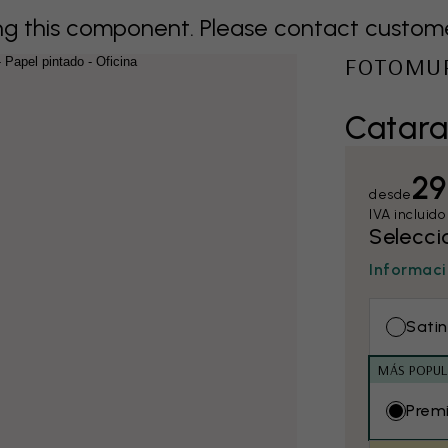
 this component. Please contact customer 
FOTOMU
Catara
29
desde
IVA incluido
Selecci
Informaci
Satin
MÁS POPUL
Prem