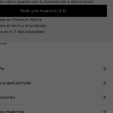
 cómo queda con tu iluminación y decoración.
Pedir una muestra
(
2 €
)
sión en Premium Matte
ra el tacto y el acabado
a en 4-7 días laborables
culo:
eño
o papel pintado
luciones
ras muestras