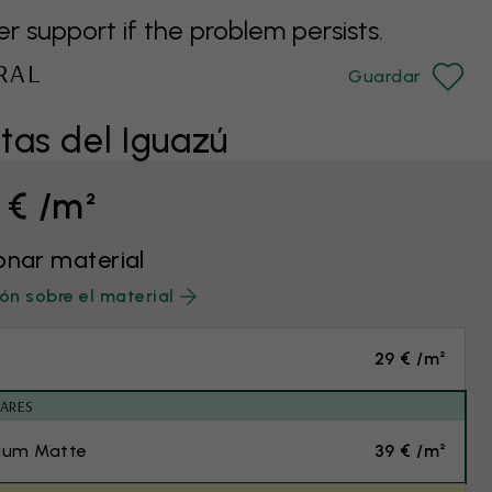
support if the problem persists.
RAL
Guardar
tas del Iguazú
 € /m²
onar material
ón sobre el material
29 € /m²
ARES
ium Matte
39 € /m²