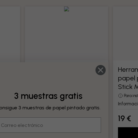
tado
Herramientas para
Herram
papel pintado
papel 
odo su
Stick 
Todas las herramientas para papel
pintado
3 muestras gratis
Para in
Información del producto
Informaci
onsigue 3 muestras de papel pintado gratis.
19 €
19 €
mail
Añadir