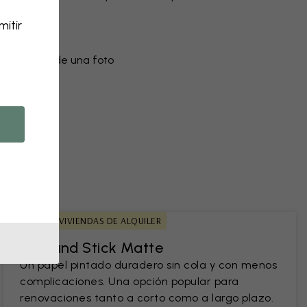
lores
itir
ento
do a partir de una foto
IDEAL PARA VIVIENDAS DE ALQUILER
Peel and Stick Matte
Un papel pintado duradero sin cola y con menos
complicaciones. Una opción popular para
renovaciones tanto a corto como a largo plazo.