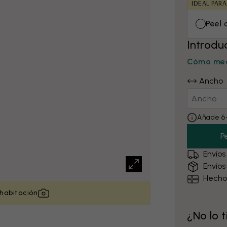
IDEAL PARA
Peel 
Introdu
Cómo med
Ancho
Añade 6–
P
Envíos
Envíos
Hecho
 habitación
¿No lo 