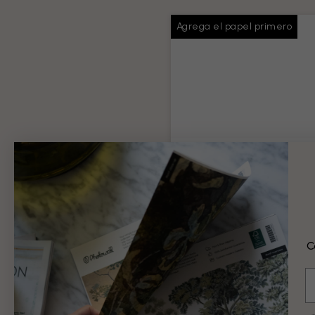
Agrega el papel primero
Pasta de papel pin
Pegamento suficiente para t
pedido
Información del producto
C
9 €
E
Añadir