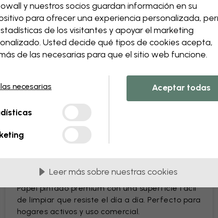
owall y nuestros socios guardan información en su
Cambia el tamaño o los co
ositivo para ofrecer una experiencia personalizada, perm
Añade o elimina un elem
estadísticas de los visitantes y apoyar el marketing
Personaliza un detalle
onalizado. Usted decide qué tipos de cookies acepta,
Crea tu propio papel pinta
ás de las necesarias para que el sitio web funcione.
Solicita tus cambios
 las necesarias
Aceptar todas
dísticas
n PVC
Suministrados en paneles de 45 cm
keting
MÁS POPULARES
Leer más sobre nuestras cookies
Premium Matte
Papel pintado premium con una superficie fácil
de limpiar que resiste el día a día. Perfecto para
hogares activos y uso comercial.