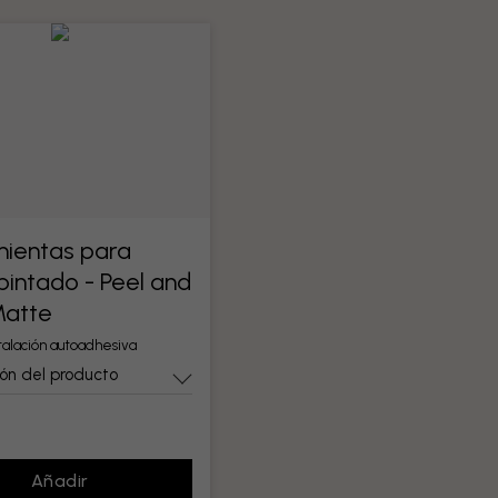
ientas para
pintado - Peel and
Matte
stalación autoadhesiva
ón del producto
Añadir