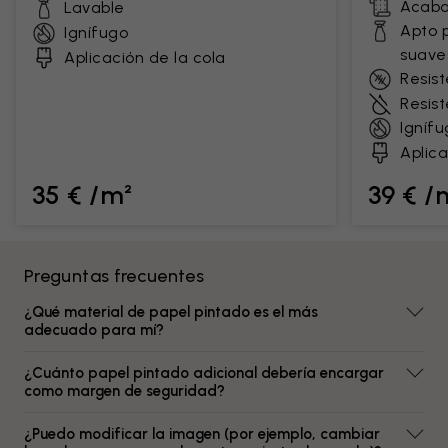
Acaba
Lavable
Apto 
Ignífugo
suave
Aplicación de la cola
Resist
Resis
Ignífu
Aplica
35 € /m²
39 € /
Preguntas frecuentes
¿Qué material de papel pintado es el más
adecuado para mí?
¿Cuánto papel pintado adicional debería encargar
como margen de seguridad?
¿Puedo modificar la imagen (por ejemplo, cambiar