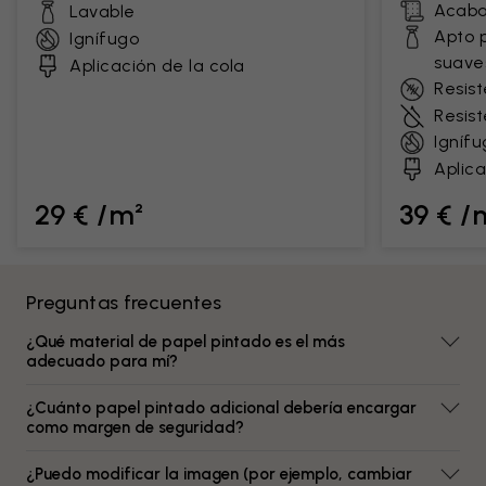
Acaba
Lavable
Apto 
Ignífugo
suave
Aplicación de la cola
Resist
Resis
Ignífu
Aplica
29 € /m²
39 € /
Preguntas frecuentes
¿Qué material de papel pintado es el más
adecuado para mí?
¿Cuánto papel pintado adicional debería encargar
como margen de seguridad?
¿Puedo modificar la imagen (por ejemplo, cambiar