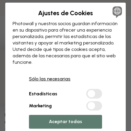
Ajustes de Cookies
Photowall y nuestros socios guardan información
en su dispositivo para ofrecer una experiencia
personalizada, permitir las estadísticas de los
visitantes y apoyar el marketing personalizado.
Usted decide qué tipos de cookies acepta,
además de las necesarias para que el sitio web
funcione.
3 muestras gratis
Sólo las necesarias
Estadísticas
Marketing
Modifica tu papel pintado
Nuestro equipo de diseño puede modificar cualquier
Aceptar todas
motivo para hacerlo único.
Cambia el tamaño o los colores