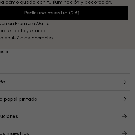
 cómo queda con tu iluminación y decoración.
Pedir una muestra
(
2 €
)
sión en Premium Matte
ra el tacto y el acabado
a en 4-7 días laborables
culo:
eño
o papel pintado
luciones
ras muestras