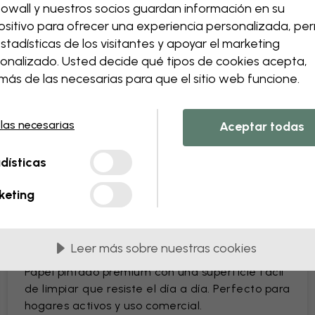
owall y nuestros socios guardan información en su
Cambia el tamaño o los co
ositivo para ofrecer una experiencia personalizada, perm
Añade o elimina un elem
estadísticas de los visitantes y apoyar el marketing
Personaliza un detalle
onalizado. Usted decide qué tipos de cookies acepta,
Crea tu propio papel pinta
ás de las necesarias para que el sitio web funcione.
Solicita tus cambios
 las necesarias
Aceptar todas
dísticas
n PVC
Suministrados en paneles de 45 cm
keting
MÁS POPULARES
Leer más sobre nuestras cookies
Premium Matte
Papel pintado premium con una superficie fácil
de limpiar que resiste el día a día. Perfecto para
hogares activos y uso comercial.