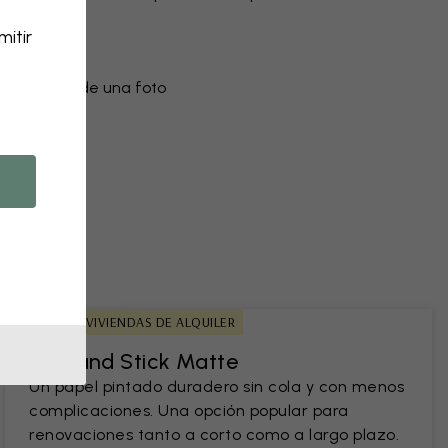
lores
itir
ento
do a partir de una foto
IDEAL PARA VIVIENDAS DE ALQUILER
Peel and Stick Matte
Un papel pintado duradero sin cola y con menos
complicaciones. Una opción popular para
renovaciones tanto a corto como a largo plazo.