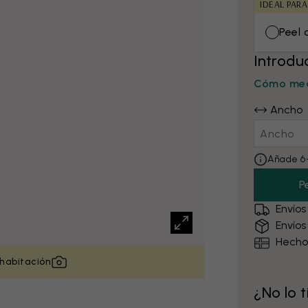
IDEAL PARA
Peel 
Introdu
Cómo med
Ancho
Añade 6–
P
Envíos
Envíos
Hecho
 habitación
¿No lo 