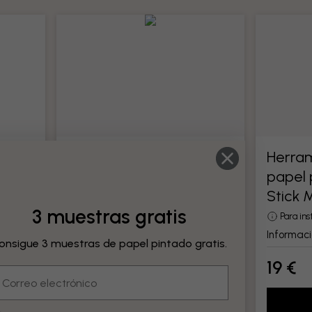
tado
Herramientas para
Herram
papel pintado
papel 
odo su
Stick 
Todas las herramientas para papel
pintado
3 muestras gratis
Para in
Información del producto
Informaci
onsigue 3 muestras de papel pintado gratis.
19 €
19 €
mail
Añadir