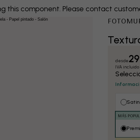
 this component. Please contact customer 
FOTOMU
Textur
29
desde
IVA incluido
Selecci
Informaci
Satin
MÁS POPUL
Prem