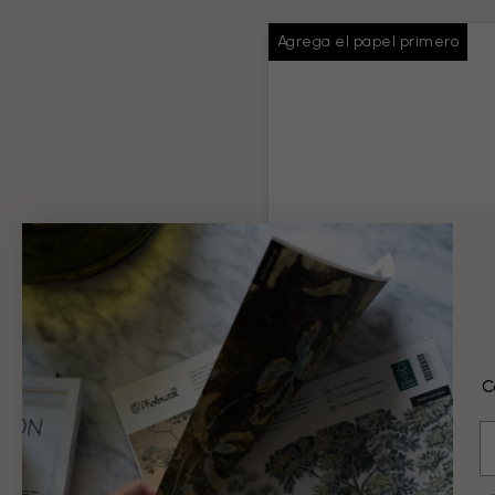
Agrega el papel primero
Pasta de papel pin
Pegamento suficiente para t
pedido
Información del producto
C
9 €
E
Añadir