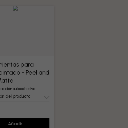
ientas para
pintado - Peel and
Matte
stalación autoadhesiva
ón del producto
Añadir