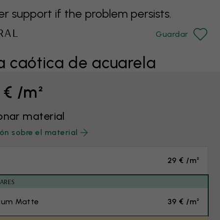
support if the problem persists.
RAL
Guardar
a caótica de acuarela
 € /m²
onar material
ón sobre el material
29 € /m²
ARES
ium Matte
39 € /m²