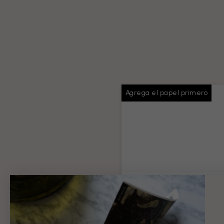
Agrega el papel primero
Pasta de papel pin
Pegamento suficiente para t
pedido
Información del producto