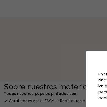
Phot
disp
Sobre nuestros materiales
las 
pers
Todos nuestros papeles pintados son:
adem
Certificados por el FSC®
Resistentes a la luz
Si