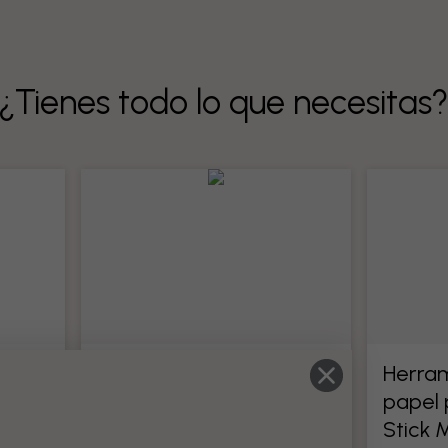
¿Tienes todo lo que necesitas
tado
Herramientas para
Herram
papel pintado
papel 
odo su
Stick 
Todas las herramientas para papel