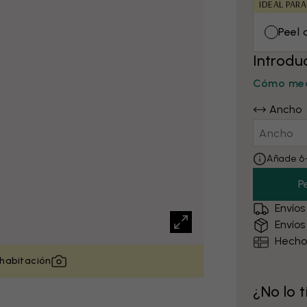
IDEAL PARA
Peel 
Introdu
Cómo med
Ancho
Añade 6–
P
Envíos
Envíos
Hecho
 habitación
¿No lo 