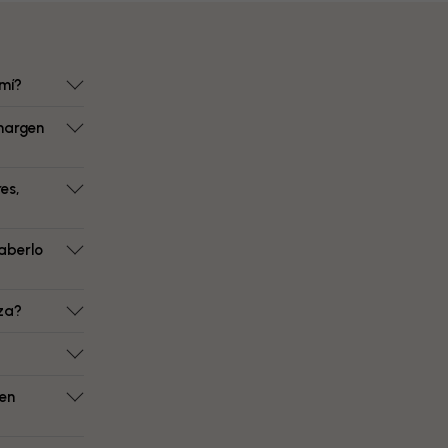
mí?
margen
es,
aberlo
eza?
 en