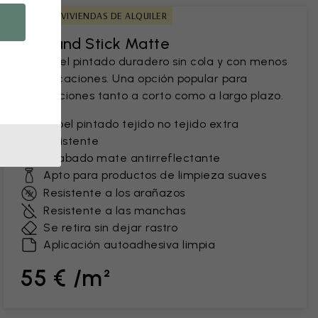
IDEAL PARA VIVIENDAS DE ALQUILER
Peel and Stick Matte
Un papel pintado duradero sin cola y con menos
complicaciones. Una opción popular para
renovaciones tanto a corto como a largo plazo.
Papel pintado tejido no tejido extra
resistente
Acabado mate antirreflectante
Apto para productos de limpieza suaves
Resistente a los arañazos
Resistente a las manchas
Se retira sin dejar rastro
Aplicación autoadhesiva limpia
55 € /m²