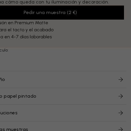
 cómo queda con tu iluminación y decoración.
Pedir una muestra
(
2 €
)
sión en Premium Matte
ra el tacto y el acabado
a en 4-7 días laborables
culo:
eño
o papel pintado
luciones
ras muestras