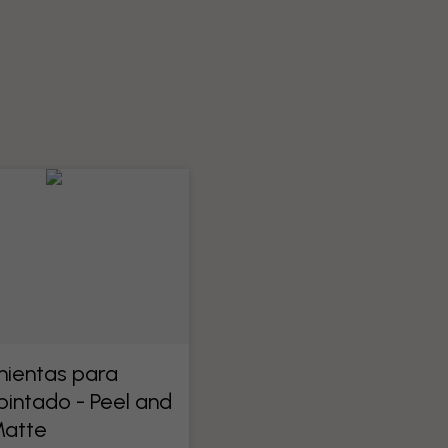
?
ientas para
pintado - Peel and
Matte