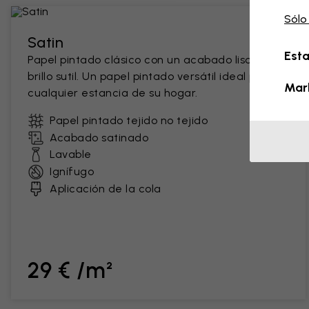
Sólo
Satin
Esta
Papel pintado clásico con un acabado liso y un
brillo sutil. Un papel pintado versátil ideal para
Mar
cualquier estancia de su hogar.
Papel pintado tejido no tejido
Acabado satinado
Lavable
Ignífugo
Aplicación de la cola
29 € /m²