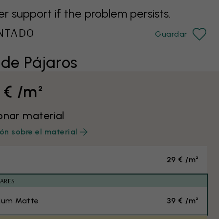
support if the problem persists.
INTADO
Guardar
 de Pájaros
 € /m²
onar material
ón sobre el material
29 € /m²
ARES
ium Matte
39 € /m²