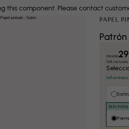
 this component. Please contact customer 
PAPEL P
Patrón
29
desde
IVA incluido
Selecci
Informaci
Satin
MÁS POPUL
Prem