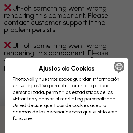
Uh-oh something went wrong
rendering this component. Please
contact customer support if the
problem persists.
Uh-oh something went wrong
rendering this component. Please
contact customer support if the
problem persists.
Ajustes de Cookies
Photowall y nuestros socios guardan información
en su dispositivo para ofrecer una experiencia
personalizada, permitir las estadísticas de los
Página 1 de 1 páginas
visitantes y apoyar el marketing personalizado.
Usted decide qué tipos de cookies acepta,
además de las necesarias para que el sitio web
Descubre más categorías
funcione.
Beige
Negro
Blanco & negro
Azul
Marrón