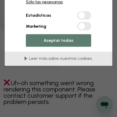
3 muestras gratis
Sólo las necesarias
Verde
Gris
Coloridos
Naranja
Rosa
Púrpura
Estadísticas
Rojo
Turquesa
Blanco
Amarillo
Baño
Marketing
Dormitorio
Comedor
Corredor
Aceptar todas
Habitación infantil
Cocina
Salón
Habitación bebé
Oficina
Leer más sobre nuestras cookies
Cuarto de adolescentes
Uh-oh something went wrong
rendering this component. Please
contact customer support if the
problem persists.