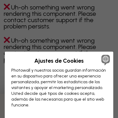
Uh-oh something went wrong
rendering this component. Please
contact customer support if the
problem persists.
Uh-oh something went wrong
rendering this component. Please
contact customer support if the
problem persists.
Ajustes de Cookies
Photowall y nuestros socios guardan información
en su dispositivo para ofrecer una experiencia
personalizada, permitir las estadísticas de los
Página 1 de 1 páginas
visitantes y apoyar el marketing personalizado.
Usted decide qué tipos de cookies acepta,
además de las necesarias para que el sitio web
Descubre más categorías
funcione.
Beige
Negro
Blanco & negro
Azul
Marrón