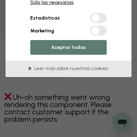
3 muestras gratis
Sólo las necesarias
Verde
Gris
Coloridos
Naranja
Rosa
Púrpura
Estadísticas
Rojo
Turquesa
Blanco
Amarillo
Baño
Marketing
Dormitorio
Comedor
Corredor
Aceptar todas
Habitación infantil
Cocina
Salón
Habitación bebé
Oficina
Leer más sobre nuestras cookies
Cuarto de adolescentes
Uh-oh something went wrong
rendering this component. Please
contact customer support if the
problem persists.