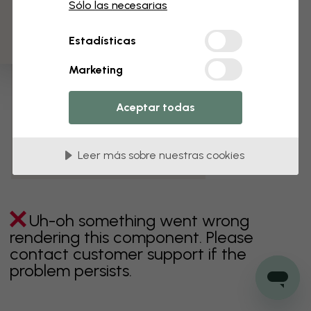
3 muestras gratis
Sólo las necesarias
verde
gris
coloridos
naranja
rosa
púrpura
Estadísticas
rojo
turquesa
blanco
amarillo
Baño
Marketing
Dormitorio
Comedor
Corredor
Aceptar todas
Habitación infantil
Cocina
Salón
Habitación bebé
Oficina
Leer más sobre nuestras cookies
Cuarto de adolescentes
Techos
Uh-oh something went wrong
rendering this component. Please
contact customer support if the
problem persists.