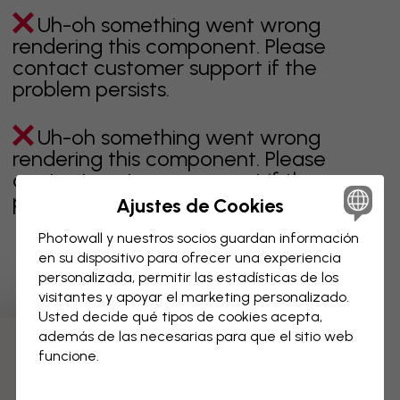
Uh-oh something went wrong
rendering this component. Please
contact customer support if the
problem persists.
Uh-oh something went wrong
rendering this component. Please
contact customer support if the
problem persists.
Ajustes de Cookies
Photowall y nuestros socios guardan información
en su dispositivo para ofrecer una experiencia
personalizada, permitir las estadísticas de los
Página 1 de 1 páginas
visitantes y apoyar el marketing personalizado.
Usted decide qué tipos de cookies acepta,
además de las necesarias para que el sitio web
Descubre más categorías
funcione.
beige
negro
blanco & negro
azul
marrón