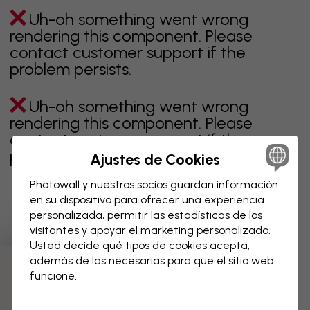
Uh-oh something went wrong
rendering this component. Please
contact customer support if the
problem persists.
Uh-oh something went wrong
rendering this component. Please
contact customer support if the
problem persists.
Ajustes de Cookies
Photowall y nuestros socios guardan información
en su dispositivo para ofrecer una experiencia
personalizada, permitir las estadísticas de los
Página 1 de 4 páginas
visitantes y apoyar el marketing personalizado.
Usted decide qué tipos de cookies acepta,
además de las necesarias para que el sitio web
Descubre más categorías
funcione.
beige
negro
blanco & negro
azul
marrón