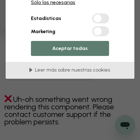
3 muestras gratis
Sólo las necesarias
verde
gris
coloridos
naranja
rosa
púrpura
Estadísticas
rojo
turquesa
blanco
amarillo
Baño
Marketing
Dormitorio
Comedor
Corredor
Aceptar todas
Habitación infantil
Cocina
Salón
Habitación bebé
Oficina
Leer más sobre nuestras cookies
Cuarto de adolescentes
Techos
Uh-oh something went wrong
rendering this component. Please
contact customer support if the
problem persists.