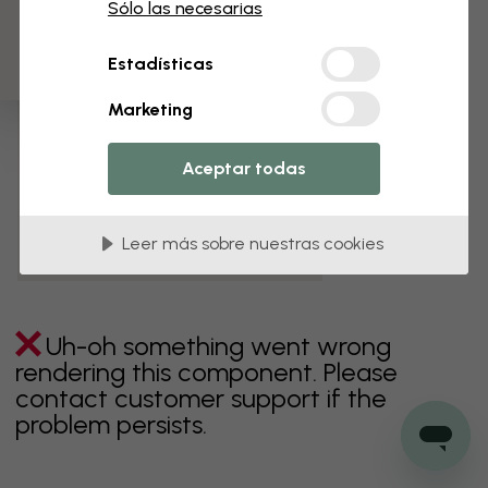
3 muestras gratis
Sólo las necesarias
verde
gris
coloridos
naranja
rosa
púrpura
Estadísticas
rojo
turquesa
blanco
amarillo
Baño
Marketing
Dormitorio
Comedor
Corredor
Aceptar todas
Habitación infantil
Cocina
Salón
Habitación bebé
Oficina
Leer más sobre nuestras cookies
Cuarto de adolescentes
Techos
Uh-oh something went wrong
rendering this component. Please
contact customer support if the
problem persists.