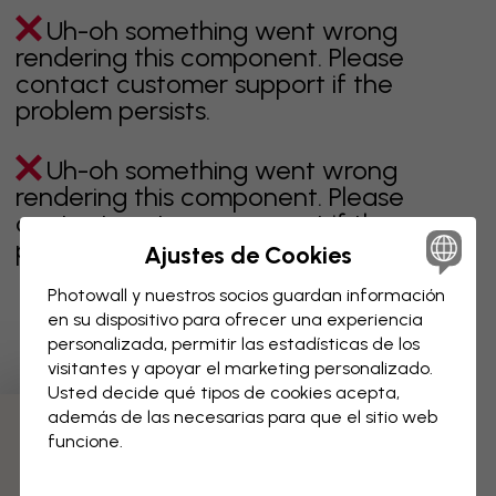
Uh-oh something went wrong
rendering this component. Please
contact customer support if the
problem persists.
Uh-oh something went wrong
rendering this component. Please
contact customer support if the
problem persists.
Ajustes de Cookies
Photowall y nuestros socios guardan información
en su dispositivo para ofrecer una experiencia
personalizada, permitir las estadísticas de los
Página 1 de 1 páginas
visitantes y apoyar el marketing personalizado.
Usted decide qué tipos de cookies acepta,
además de las necesarias para que el sitio web
Descubre más categorías
funcione.
beige
negro
blanco & negro
azul
marrón