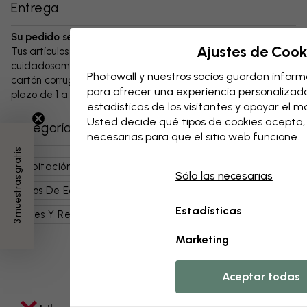
Entrega
Su pedido se enviará en el plazo de 1 a 3 días:
Ajustes de Cook
Tus artículos y cualquier accesorio se embalan
cuidadosamente y se entregan protegidos en una caja de
Photowall y nuestros socios guardan informa
cartón corrugado resistente. El paquete se enviará en un
para ofrecer una experiencia personalizada,
plazo de 1 a 3 días, siempre con gastos de envío gratuitos.
estadísticas de los visitantes y apoyar el 
Usted decide qué tipos de cookies acepta
Categorías relacionadas
necesarias para que el sitio web funcione.
3 muestras gratis
Habitación Infantil
Mapas, Banderas Y Lugares
Sólo las necesarias
Tipos De Edificios Y Arquitectura
Estadísticas
Bares Y Restaurantes
Infantil
Arte Para Niños
Marketing
Aceptar todas