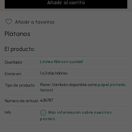
Añadir al carrito
Añadir a favoritos
Plátanos
El producto:
Linnea Nilsson Lundell
Diseñador:
1 a 3 días hábiles
Envíos en:
Póster (también disponible como
papel pintado
,
Tipo de producto:
lienzo
)
e316787
Número de artículo:
info:
Más información sobre nuestros
pósters