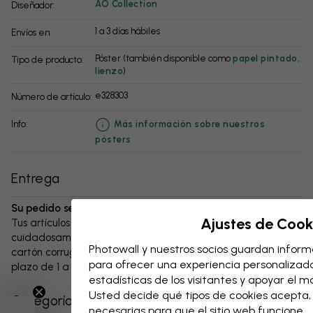
AO Collection
Diseñador:
1 a 3 días hábiles
Envíos en:
Póster (también disponible como
papel pintado
,
Tipo de producto:
lienzo
)
e328303
Número de artículo:
info:
Más información sobre nuestros
pósters
Entrega
Su pedido se enviará en el plazo de 1 a 3 días:
Ajustes de Cook
Tus artículos y cualquier accesorio se embalan
cuidadosamente y se entregan protegidos en una caja de
Photowall y nuestros socios guardan informa
cartón corrugado resistente. El paquete se enviará en un
para ofrecer una experiencia personalizada,
plazo de 1 a 3 días, siempre con gastos de envío gratuitos.
estadísticas de los visitantes y apoyar el 
Usted decide qué tipos de cookies acepta
Categorías relacionadas
necesarias para que el sitio web funcione.