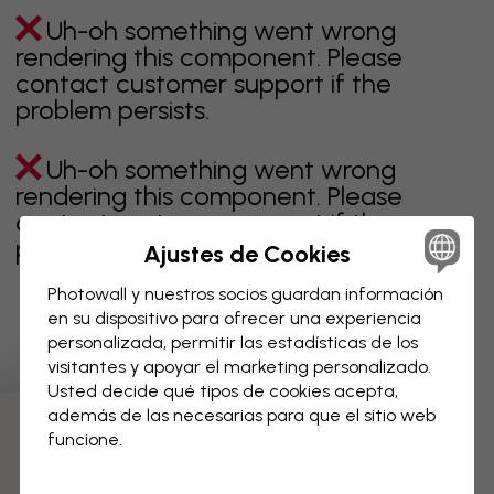
Uh-oh something went wrong
rendering this component. Please
contact customer support if the
problem persists.
Uh-oh something went wrong
rendering this component. Please
contact customer support if the
problem persists.
Ajustes de Cookies
Photowall y nuestros socios guardan información
en su dispositivo para ofrecer una experiencia
personalizada, permitir las estadísticas de los
Página 1 de 7 páginas
visitantes y apoyar el marketing personalizado.
Usted decide qué tipos de cookies acepta,
además de las necesarias para que el sitio web
Descubre más categorías
funcione.
negro
blanco & negro
azul
marrón
verde