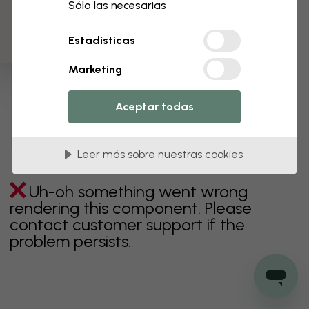
3 muestras gratis
Sólo las necesarias
gris
coloridos
naranja
rosa
púrpura
rojo
Estadísticas
turquesa
blanco
amarillo
Baño
Dormitorio
Marketing
Comedor
Corredor
Habitación infantil
Cocina
Aceptar todas
Salón
Habitación bebé
Oficina
Cuarto de adolescentes
Techos
Leer más sobre nuestras cookies
Uh-oh something went wrong
rendering this component. Please
contact customer support if the
problem persists.