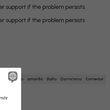
support if the problem persists.
support if the problem persists.
esa
blanco
amarillo
Baño
Dormitorio
Comedor
itir