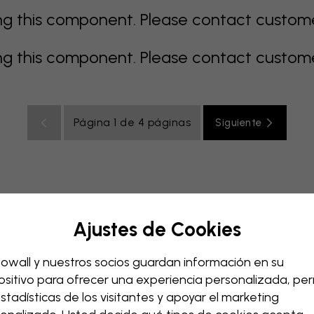
 this component. Please contact customer 
 this component. Please contact customer 
Página 1 de 4 páginas
Siguiente
Ajustes de Cookies
e
gris
coloridos
naranja
rosa
púrpura
rojo
turqu
ación bebé
Oficina
Cuarto de adolescentes
Techos
owall y nuestros socios guardan información en su
ositivo para ofrecer una experiencia personalizada, perm
estadísticas de los visitantes y apoyar el marketing