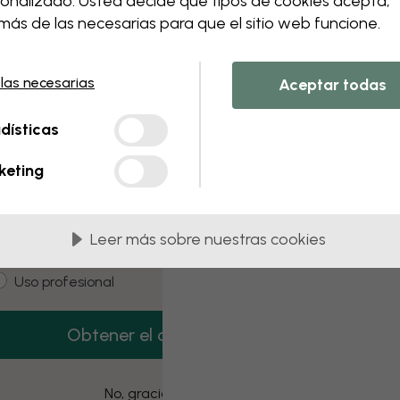
onalizado. Usted decide qué tipos de cookies acepta,
 this component. Please contact customer 
ás de las necesarias para que el sitio web funcione.
 las necesarias
Aceptar todas
3 muestras gratis
dísticas
onsigue 3 muestras de papel pintado gratis.
keting
mail
Leer más sobre nuestras cookies
ustomer type
Estoy comprando para mí
Uso profesional
Obtener el código
No, gracias