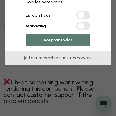
3 muestras gratis
Sólo las necesarias
verde
gris
coloridos
naranja
rosa
púrpura
Estadísticas
rojo
turquesa
blanco
amarillo
Baño
Marketing
Dormitorio
Comedor
Corredor
Aceptar todas
Habitación infantil
Cocina
Salón
Habitación bebé
Oficina
Leer más sobre nuestras cookies
Cuarto de adolescentes
Techos
Uh-oh something went wrong
rendering this component. Please
contact customer support if the
problem persists.