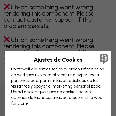
Uh-oh something went wrong
rendering this component. Please
contact customer support if the
problem persists.
Uh-oh something went wrong
rendering this component. Please
contact customer support if the
problem persists.
Ajustes de Cookies
Photowall y nuestros socios guardan información
en su dispositivo para ofrecer una experiencia
personalizada, permitir las estadísticas de los
Página 1 de 1 páginas
visitantes y apoyar el marketing personalizado.
Usted decide qué tipos de cookies acepta,
además de las necesarias para que el sitio web
Descubre más categorías
funcione.
beige
negro
blanco & negro
azul
marrón