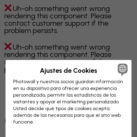
Uh-oh something went wrong
rendering this component. Please
contact customer support if the
problem persists.
Uh-oh something went wrong
rendering this component. Please
contact customer support if the
problem persists.
Ajustes de Cookies
Photowall y nuestros socios guardan información
en su dispositivo para ofrecer una experiencia
personalizada, permitir las estadísticas de los
Página 1 de 1 páginas
visitantes y apoyar el marketing personalizado.
Usted decide qué tipos de cookies acepta,
además de las necesarias para que el sitio web
Descubre más categorías
funcione.
beige
negro
blanco & negro
azul
marrón