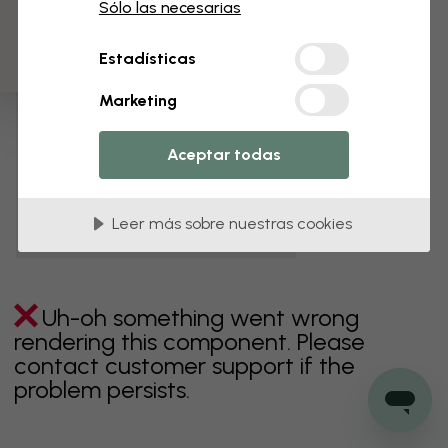
3 muestras gratis
Sólo las necesarias
verde
gris
coloridos
naranja
rosa
púrpura
Estadísticas
rojo
turquesa
blanco
amarillo
Baño
Marketing
Dormitorio
Comedor
Corredor
Aceptar todas
Habitación infantil
Cocina
Salón
Habitación bebé
Oficina
Leer más sobre nuestras cookies
Cuarto de adolescentes
Techos
Uh-oh something went wrong
rendering this component. Please
contact customer support if the
problem persists.