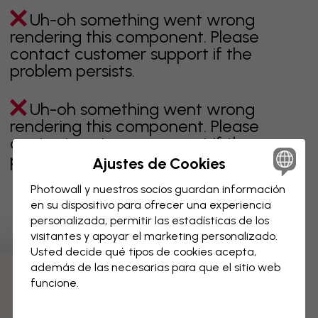
Uh-oh something went wrong
rendering this component. Please
contact customer support if the
problem persists.
Uh-oh something went wrong
rendering this component. Please
contact customer support if the
problem persists.
Ajustes de Cookies
Photowall y nuestros socios guardan información
en su dispositivo para ofrecer una experiencia
personalizada, permitir las estadísticas de los
Página 1 de 1 páginas
visitantes y apoyar el marketing personalizado.
Usted decide qué tipos de cookies acepta,
además de las necesarias para que el sitio web
Descubre más categorías
funcione.
beige
negro
blanco & negro
azul
marrón