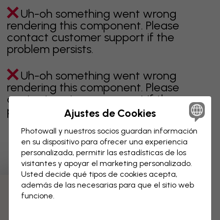
Uh-oh something went wrong
rendering this component. Please
contact customer support if the
problem persists.
Uh-oh something went wrong
rendering this component. Please
contact customer support if the
problem persists.
Ajustes de Cookies
Photowall y nuestros socios guardan información
en su dispositivo para ofrecer una experiencia
personalizada, permitir las estadísticas de los
Página 1 de 11 páginas
visitantes y apoyar el marketing personalizado.
Usted decide qué tipos de cookies acepta,
además de las necesarias para que el sitio web
Descubre más categorías
funcione.
beige
negro
blanco & negro
azul
marrón