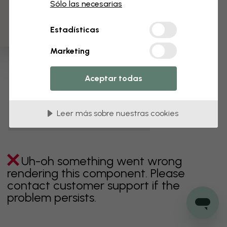
3 muestras gratis
Sólo las necesarias
verde
gris
coloridos
naranja
rosa
púrpura
Estadísticas
rojo
turquesa
blanco
amarillo
Baño
Marketing
Dormitorio
Comedor
Corredor
Aceptar todas
Habitación infantil
Cocina
Salón
Habitación bebé
Oficina
Leer más sobre nuestras cookies
Cuarto de adolescentes
Techos
Uh-oh something went wrong
rendering this component. Please
contact customer support if the
problem persists.