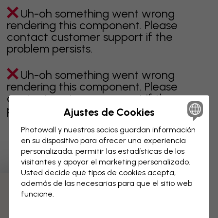
Uh-oh something went wrong
rendering this component. Please
contact customer support if the
problem persists.
Uh-oh something went wrong
rendering this component. Please
contact customer support if the
problem persists.
Ajustes de Cookies
Photowall y nuestros socios guardan información
en su dispositivo para ofrecer una experiencia
personalizada, permitir las estadísticas de los
Página 1 de 102 páginas
visitantes y apoyar el marketing personalizado.
Usted decide qué tipos de cookies acepta,
además de las necesarias para que el sitio web
Descubre más categorías
funcione.
beige
negro
blanco & negro
azul
marrón