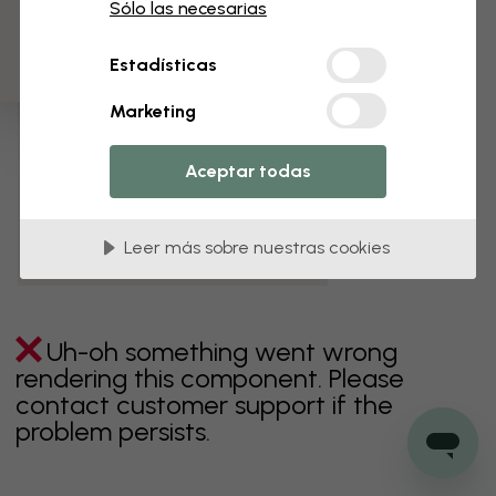
3 muestras gratis
Sólo las necesarias
verde
gris
coloridos
naranja
rosa
púrpura
Estadísticas
rojo
turquesa
blanco
amarillo
Baño
Marketing
Dormitorio
Comedor
Corredor
Aceptar todas
Habitación infantil
Cocina
Salón
Habitación bebé
Oficina
Leer más sobre nuestras cookies
Cuarto de adolescentes
Techos
Uh-oh something went wrong
rendering this component. Please
contact customer support if the
problem persists.