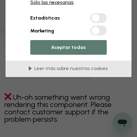
3 muestras gratis
Sólo las necesarias
verde
gris
coloridos
naranja
rosa
púrpura
Estadísticas
rojo
turquesa
blanco
amarillo
Baño
Marketing
Dormitorio
Comedor
Corredor
Aceptar todas
Habitación infantil
Cocina
Salón
Habitación bebé
Oficina
Leer más sobre nuestras cookies
Cuarto de adolescentes
Techos
Uh-oh something went wrong
rendering this component. Please
contact customer support if the
problem persists.