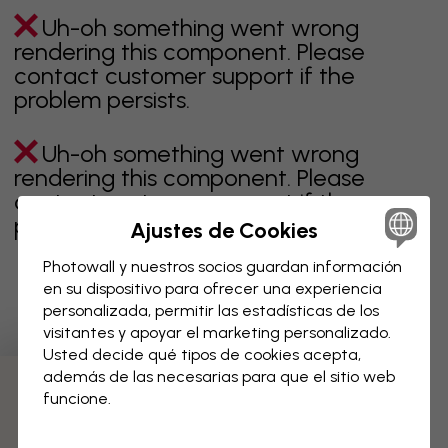
Uh-oh something went wrong
rendering this component. Please
contact customer support if the
problem persists.
Uh-oh something went wrong
rendering this component. Please
contact customer support if the
problem persists.
Ajustes de Cookies
Photowall y nuestros socios guardan información
en su dispositivo para ofrecer una experiencia
personalizada, permitir las estadísticas de los
Página 1 de 4 páginas
visitantes y apoyar el marketing personalizado.
Usted decide qué tipos de cookies acepta,
además de las necesarias para que el sitio web
Descubre más categorías
funcione.
beige
negro
blanco & negro
azul
marrón