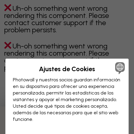
Uh-oh something went wrong
rendering this component. Please
contact customer support if the
problem persists.
Uh-oh something went wrong
rendering this component. Please
contact customer support if the
problem persists.
Ajustes de Cookies
Photowall y nuestros socios guardan información
en su dispositivo para ofrecer una experiencia
personalizada, permitir las estadísticas de los
Página 1 de 2 páginas
visitantes y apoyar el marketing personalizado.
Usted decide qué tipos de cookies acepta,
además de las necesarias para que el sitio web
Descubre más categorías
funcione.
beige
negro
blanco & negro
azul
marrón