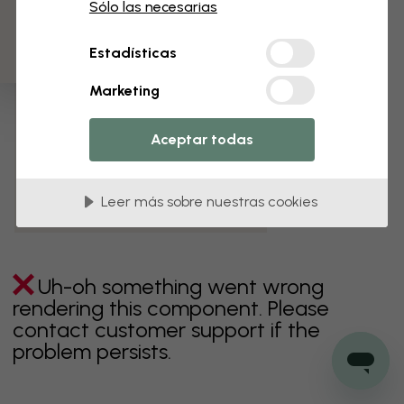
3 muestras gratis
Sólo las necesarias
verde
gris
coloridos
naranja
rosa
púrpura
Estadísticas
rojo
turquesa
blanco
amarillo
Baño
Marketing
Dormitorio
Comedor
Corredor
Aceptar todas
Habitación infantil
Cocina
Salón
Habitación bebé
Oficina
Leer más sobre nuestras cookies
Cuarto de adolescentes
Techos
Uh-oh something went wrong
rendering this component. Please
contact customer support if the
problem persists.