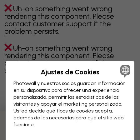
Uh-oh something went wrong
rendering this component. Please
contact customer support if the
problem persists.
Uh-oh something went wrong
rendering this component. Please
contact customer support if the
problem persists.
Ajustes de Cookies
Photowall y nuestros socios guardan información
en su dispositivo para ofrecer una experiencia
personalizada, permitir las estadísticas de los
Página 1 de 7 páginas
visitantes y apoyar el marketing personalizado.
Usted decide qué tipos de cookies acepta,
además de las necesarias para que el sitio web
Descubre más categorías
funcione.
beige
negro
blanco & negro
azul
marrón