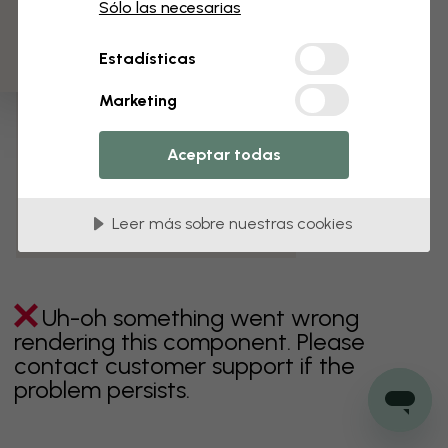
3 muestras gratis
Sólo las necesarias
verde
gris
coloridos
naranja
rosa
púrpura
Estadísticas
rojo
turquesa
blanco
amarillo
Baño
Marketing
Dormitorio
Comedor
Corredor
Aceptar todas
Habitación infantil
Cocina
Salón
Habitación bebé
Oficina
Leer más sobre nuestras cookies
Cuarto de adolescentes
Techos
Uh-oh something went wrong
rendering this component. Please
contact customer support if the
problem persists.