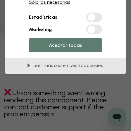
3 muestras gratis
Sólo las necesarias
verde
gris
coloridos
naranja
rosa
púrpura
Estadísticas
rojo
turquesa
blanco
amarillo
Baño
Marketing
Dormitorio
Comedor
Corredor
Aceptar todas
Habitación infantil
Cocina
Salón
Habitación bebé
Oficina
Leer más sobre nuestras cookies
Cuarto de adolescentes
Techos
Uh-oh something went wrong
rendering this component. Please
contact customer support if the
problem persists.