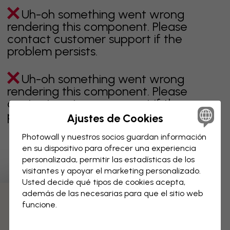
Uh-oh something went wrong
rendering this component. Please
contact customer support if the
problem persists.
Uh-oh something went wrong
rendering this component. Please
contact customer support if the
problem persists.
Ajustes de Cookies
Photowall y nuestros socios guardan información
en su dispositivo para ofrecer una experiencia
personalizada, permitir las estadísticas de los
Página 1 de 1 páginas
visitantes y apoyar el marketing personalizado.
Usted decide qué tipos de cookies acepta,
además de las necesarias para que el sitio web
Descubre más categorías
funcione.
beige
negro
blanco & negro
azul
marrón