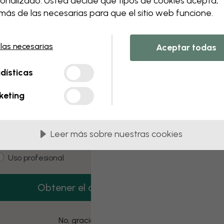
onalizado. Usted decide qué tipos de cookies acepta,
 this component. Please contact customer 
ás de las necesarias para que el sitio web funcione.
 las necesarias
Aceptar todas
3 muestras gratis
dísticas
onsigue 3 muestras de papel pintado gratis.
keting
mail
Leer más sobre nuestras cookies
ustomer type
Estoy comprando para mí
Uso profesional
Obtener el código
No, gracias