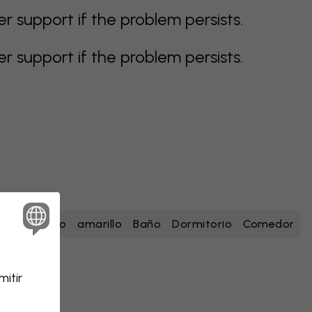
support if the problem persists.
support if the problem persists.
esa
blanco
amarillo
Baño
Dormitorio
Comedor
itir