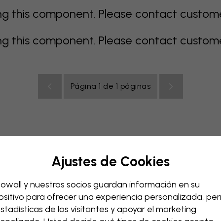
 this component. Please contact customer 
 this component. Please contact customer 
Página 1 de 1 páginas
Ajustes de Cookies
e
gris
coloridos
naranja
rosa
púrpura
rojo
turqu
ación bebé
Oficina
Cuarto de adolescentes
Techos
owall y nuestros socios guardan información en su
ositivo para ofrecer una experiencia personalizada, perm
estadísticas de los visitantes y apoyar el marketing