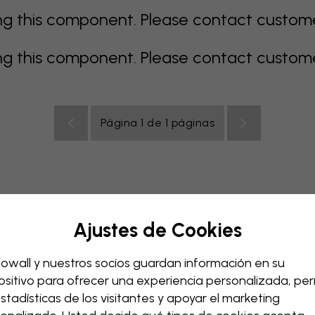
 this component. Please contact customer 
 this component. Please contact customer 
Página 1 de 1 páginas
Ajustes de Cookies
e
gris
coloridos
naranja
rosa
púrpura
rojo
turqu
ación bebé
Oficina
Cuarto de adolescentes
Techos
owall y nuestros socios guardan información en su
ositivo para ofrecer una experiencia personalizada, perm
estadísticas de los visitantes y apoyar el marketing