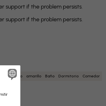
support if the problem persists.
support if the problem persists.
esa
blanco
amarillo
Baño
Dormitorio
Comedor
itir