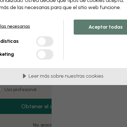
onalizado. Usted decide qué tipos de cookies acepta,
 this component. Please contact customer 
ás de las necesarias para que el sitio web funcione.
 las necesarias
Aceptar todas
3 muestras gratis
dísticas
onsigue 3 muestras de papel pintado gratis.
keting
mail
Leer más sobre nuestras cookies
ustomer type
Estoy comprando para mí
Uso profesional
Obtener el código
No, gracias