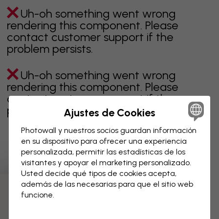
Uh-oh something went wrong
rendering this component. Please
contact customer support if the
problem persists.
Uh-oh something went wrong
rendering this component. Please
contact customer support if the
problem persists.
Ajustes de Cookies
Photowall y nuestros socios guardan información
en su dispositivo para ofrecer una experiencia
personalizada, permitir las estadísticas de los
Página 1 de 1 páginas
visitantes y apoyar el marketing personalizado.
Usted decide qué tipos de cookies acepta,
además de las necesarias para que el sitio web
Descubre más categorías
funcione.
beige
negro
blanco & negro
azul
marrón