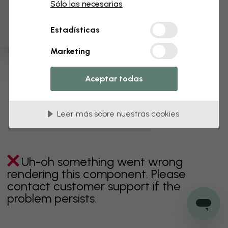
3 muestras gratis
Sólo las necesarias
verde
gris
coloridos
naranja
rosa
púrpura
Estadísticas
rojo
turquesa
blanco
amarillo
Baño
Marketing
Dormitorio
Comedor
Corredor
Aceptar todas
Habitación infantil
Cocina
Salón
Habitación bebé
Oficina
Leer más sobre nuestras cookies
Cuarto de adolescentes
Techos
Uh-oh something went wrong
rendering this component. Please
contact customer support if the
problem persists.