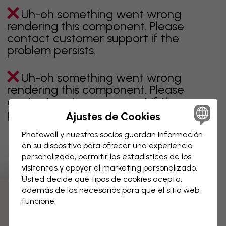
Uh-oh something went wrong
rendering this component. Please
contact customer support if the
problem persists.
Uh-oh something went wrong
rendering this component. Please
contact customer support if the
problem persists.
Ajustes de Cookies
Photowall y nuestros socios guardan información
en su dispositivo para ofrecer una experiencia
personalizada, permitir las estadísticas de los
Página 1 de 1 páginas
visitantes y apoyar el marketing personalizado.
Usted decide qué tipos de cookies acepta,
además de las necesarias para que el sitio web
Descubre más categorías
funcione.
beige
negro
blanco & negro
azul
marrón