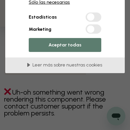
3 muestras gratis
Sólo las necesarias
verde
gris
coloridos
naranja
rosa
púrpura
Estadísticas
rojo
turquesa
blanco
amarillo
Baño
Marketing
Dormitorio
Comedor
Corredor
Aceptar todas
Habitación infantil
Cocina
Salón
Habitación bebé
Oficina
Leer más sobre nuestras cookies
Cuarto de adolescentes
Techos
Uh-oh something went wrong
rendering this component. Please
contact customer support if the
problem persists.